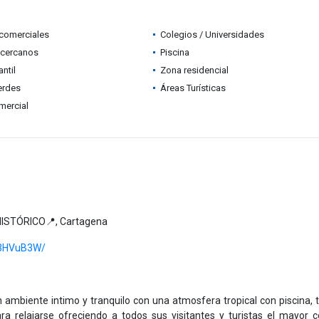
comerciales
Colegios / Universidades
 cercanos
Piscina
ntil
Zona residencial
erdes
Áreas Turísticas
mercial
 HISTÓRICO📍, Cartagena
U3HVuB3W/
 ambiente intimo y tranquilo con una atmosfera tropical con piscina, 
ara relajarse ofreciendo a todos sus visitantes y turistas el mayor c