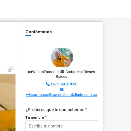
Contáctanos
🏡WilsonFranco.co🏢 Cartagena Bienes
Raíces
+573184167890
wilsonfranco@agenteinmobiliario.com.co
¿Prefieres que te contactemos?
*
Tu nombre