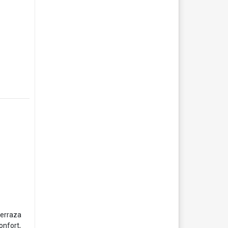
terraza
onfort,