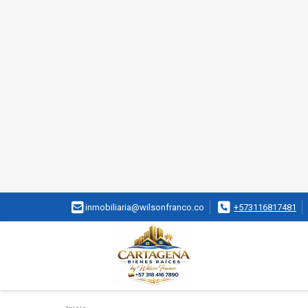
inmobiliaria@wilsonfranco.co
+573116817481