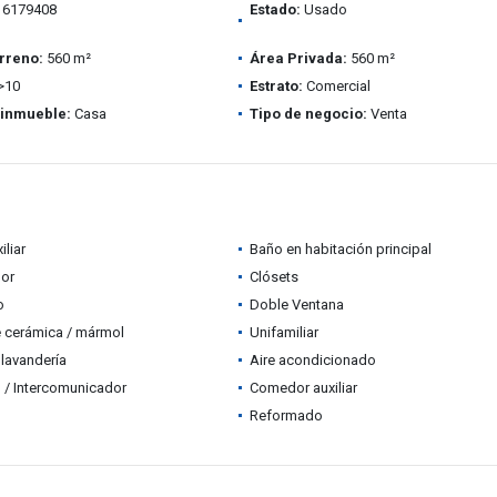
6179408
Estado:
Usado
rreno:
560 m²
Área Privada:
560 m²
>10
Estrato:
Comercial
 inmueble:
Casa
Tipo de negocio:
Venta
iliar
Baño en habitación principal
dor
Clósets
o
Doble Ventana
 cerámica / mármol
Unifamiliar
lavandería
Aire acondicionado
 / Intercomunicador
Comedor auxiliar
Reformado