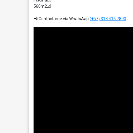
Piscina🏊‍♂️
560m2📐
.
📲 Contáctame vía WhatsAap
(+57) 318 416 7890