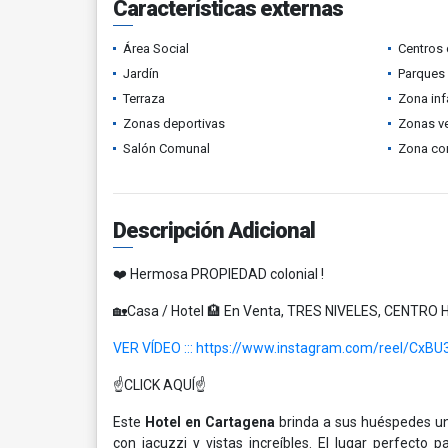
Características externas
Área Social
Centros 
Jardín
Parques
Terraza
Zona infa
Zonas deportivas
Zonas v
Salón Comunal
Zona co
Descripción Adicional
❤️ Hermosa PROPIEDAD colonial !
🏡Casa / Hotel 🏨 En Venta, TRES NIVELES, CENTRO
VER VÍDEO :::
https://www.instagram.com/reel/CxB
☝️CLICK AQUÍ☝️
Este
Hotel en Cartagena
brinda a sus huéspedes un
con jacuzzi y vistas increíbles. El lugar perfecto p