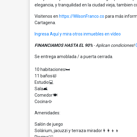
elegancia, y tranquilidad en la ciudad vieja, tambien 
Visitenos en
https://WilsonFranco.co
para más informa
Cartagena.
Ingresa Aquí y mira otros inmuebles en vídeo
FINANCIAMOS HASTA EL 90%
- Aplican condiciones!
Se entrega amoblada / a puerta cerrada.
10 habitaciones🛏
11 baños🛀
Estudio💻
Sala🛋
Comedor🍽
Cocina🥘
Amenidades:
Salón de juego
Solárium, jacuzzi y terraza mirador👨‍👩‍👦‍👦