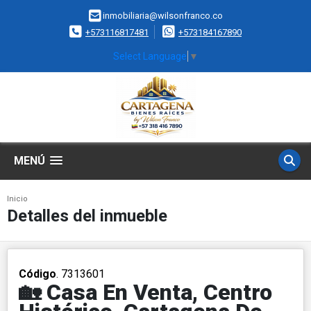
inmobiliaria@wilsonfranco.co
+573116817481
+573184167890
Select Language
▼
MENÚ
Inicio
Detalles del inmueble
Código
. 7313601
🏡 Casa En Venta, Centro