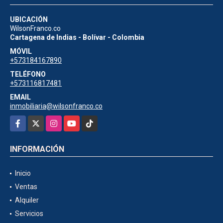
UBICACIÓN
WilsonFranco.co
Cartagena de Indias - Bolívar - Colombia
MÓVIL
+573184167890
TELÉFONO
+573116817481
EMAIL
inmobiliaria@wilsonfranco.co
Facebook
X
Instagram
YouTube
TikTok
INFORMACIÓN
Inicio
Ventas
Alquiler
Servicios