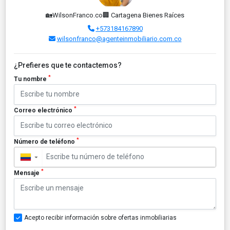
🏡WilsonFranco.co🏢 Cartagena Bienes Raíces
+573184167890
wilsonfranco@agenteinmobiliario.com.co
¿Prefieres que te contactemos?
*
Tu nombre
*
Correo electrónico
*
Número de teléfono
▼
*
Mensaje
Acepto recibir información sobre ofertas inmobiliarias