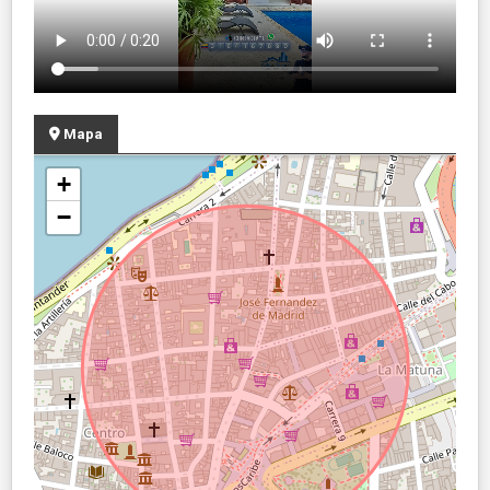
Mapa
+
−