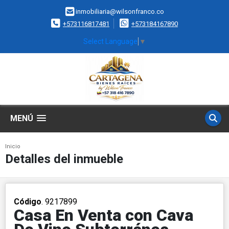
inmobiliaria@wilsonfranco.co
+573116817481
+573184167890
Select Language
▼
MENÚ
Inicio
Detalles del inmueble
Código
. 9217899
Casa En Venta con Cava