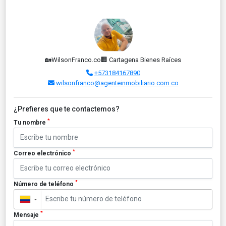
🏡WilsonFranco.co🏢 Cartagena Bienes Raíces
+573184167890
wilsonfranco@agenteinmobiliario.com.co
¿Prefieres que te contactemos?
*
Tu nombre
*
Correo electrónico
*
Número de teléfono
▼
*
Mensaje