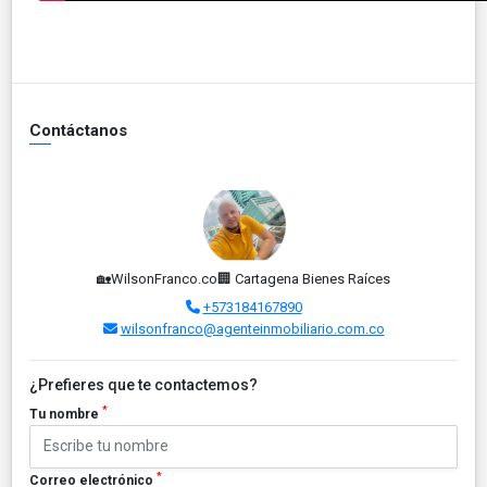
Contáctanos
🏡WilsonFranco.co🏢 Cartagena Bienes Raíces
+573184167890
wilsonfranco@agenteinmobiliario.com.co
¿Prefieres que te contactemos?
*
Tu nombre
*
Correo electrónico