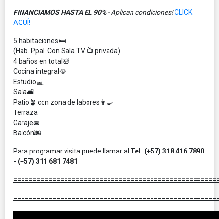
FINANCIAMOS HASTA EL 90%
- Aplican condiciones!
CLICK
AQUÍ!
5 habitaciones🛏
(Hab. Ppal. Con Sala TV 📺 privada)
4 baños en total🛀
Cocina integral🥘
Estudio💻
Sala🛋
Patio🪴 con zona de labores👩‍🍳
Terraza
Garaje🚘
Balcón🌆
Para programar visita puede llamar al
Tel. (+57) 318 416 7890
- (+57) 311 681 7481
====================================================
====================================================