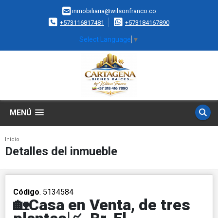
inmobiliaria@wilsonfranco.co
+573116817481
+573184167890
Select Language
▼
MENÚ
Inicio
Detalles del inmueble
Código
. 5134584
🏡Casa en Venta, de tres