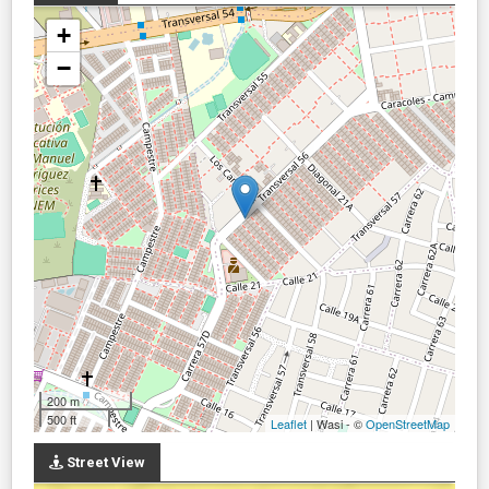
+
−
200 m
500 ft
Leaflet
| Wasi - ©
OpenStreetMap
Street View