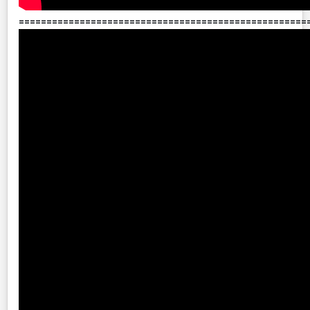
====================================================