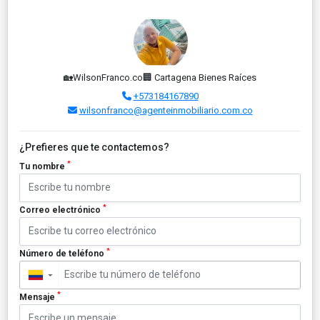
🏡WilsonFranco.co🏢 Cartagena Bienes Raíces
+573184167890
wilsonfranco@agenteinmobiliario.com.co
¿Prefieres que te contactemos?
*
Tu nombre
*
Correo electrónico
*
Número de teléfono
▼
*
Mensaje