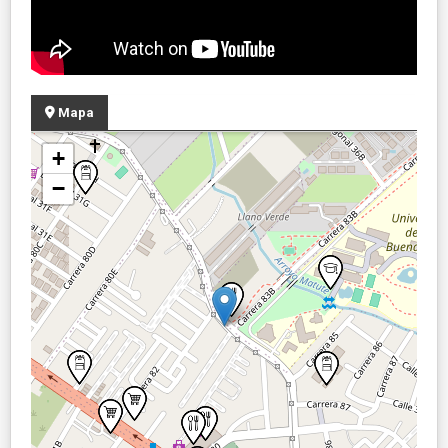
Mapa
+
−