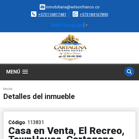
inmobiliaria@wilsonfranco.co
+573116817481
+573184167890
Select Language
▼
MENÚ
Inicio
Detalles del inmueble
Código
. 113831
Casa en Venta, El Recreo,