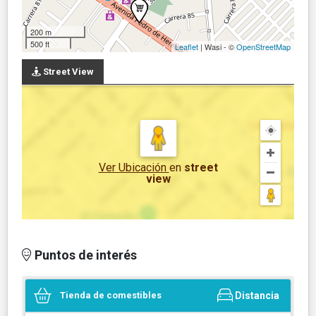
200 m
500 ft
Leaflet
| Wasi - ©
OpenStreetMap
Street View
Ver Ubicación
en
street
view
Puntos de interés
Tienda de comestibles
Distancia