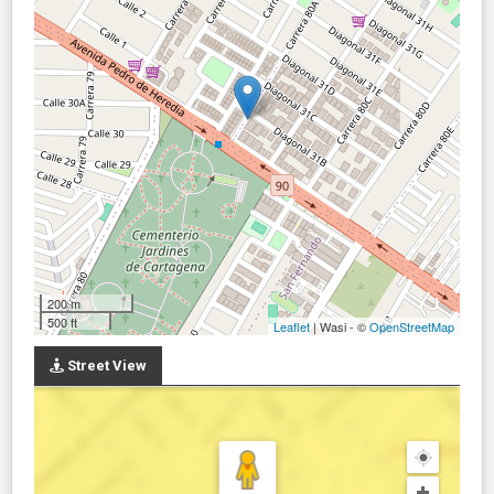
200 m
500 ft
Leaflet
| Wasi - ©
OpenStreetMap
Street View