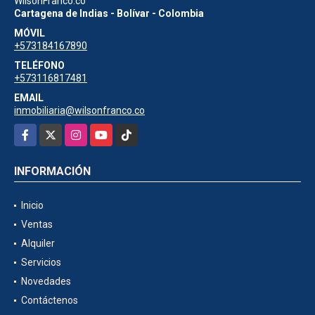
WilsonFranco.co
Cartagena de Indias - Bolívar - Colombia
MÓVIL
+573184167890
TELÉFONO
+573116817481
EMAIL
inmobiliaria@wilsonfranco.co
Facebook
X
Instagram
YouTube
TikTok
INFORMACIÓN
Inicio
Ventas
Alquiler
Servicios
Novedades
Contáctenos