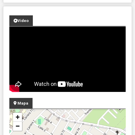
Video
Mapa
+
−