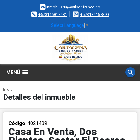
inmobiliaria@wilsonfranco.co
+573116817481
+573184167890
Select Language
▼
MENÚ
Inicio
Detalles del inmueble
Código
. 4021489
Casa En Venta, Dos