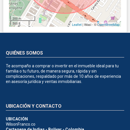
200 m
500 ft
Leaflet
| Wasi - ©
OpenStreetMap
QUIÉNES SOMOS
Te acompaño a comprar o invertir en el inmueble ideal para tu
familia o tu futuro, de manera segura, rápida y sin
complicaciones, respaldado por más de 10 años de experiencia
en asesoría jurídica y ventas inmobiliarias.
UBICACIÓN Y CONTACTO
UBICACIÓN
WilsonFranco.co
Cartagena de Indias - Bolívar - Colombia