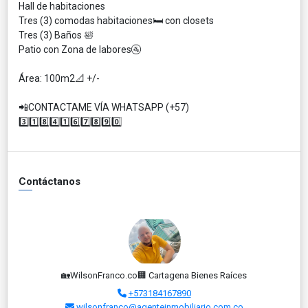
Hall de habitaciones
Tres (3) comodas habitaciones🛏️ con closets
Tres (3) Baños 🛀
Patio con Zona de labores🚰
Área: 100m2📐 +/-
📲CONTACTAME VÍA WHATSAPP (+57)
3️⃣1️⃣8️⃣4️⃣1️⃣6️⃣7️⃣8️⃣9️⃣0️⃣
Contáctanos
🏡WilsonFranco.co🏢 Cartagena Bienes Raíces
+573184167890
wilsonfranco@agenteinmobiliario.com.co