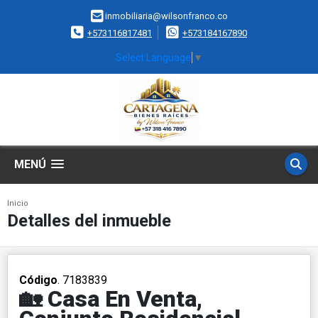
inmobiliaria@wilsonfranco.co
+573116817481
+573184167890
Select Language
▼
MENÚ
Inicio
Detalles del inmueble
Código
. 7183839
🏡 Casa En Venta,