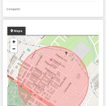
Compartir:
Mapa
+
−