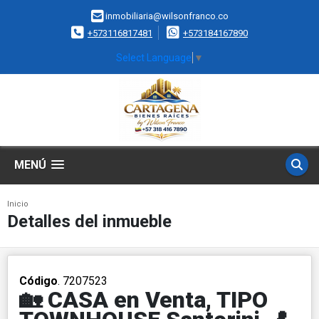
inmobiliaria@wilsonfranco.co
+573116817481
+573184167890
Select Language
▼
MENÚ
Inicio
Detalles del inmueble
Código
. 7207523
🏡 CASA en Venta, TIPO