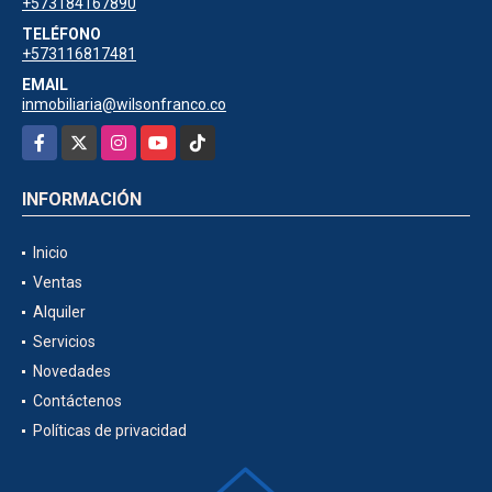
+573184167890
TELÉFONO
+573116817481
EMAIL
inmobiliaria@wilsonfranco.co
Facebook
X
Instagram
YouTube
TikTok
INFORMACIÓN
Inicio
Ventas
Alquiler
Servicios
Novedades
Contáctenos
Políticas de privacidad