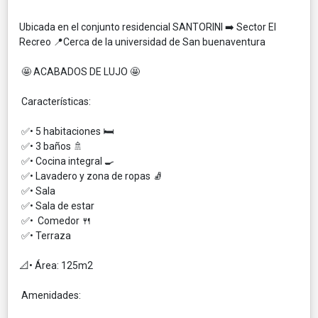
Ubicada en el conjunto residencial SANTORINI ➡️ Sector El
Recreo 📍Cerca de la universidad de San buenaventura
🤩 ACABADOS DE LUJO 🤩
Características:
✅• 5 habitaciones 🛏️
✅• 3 baños 🚿
✅• Cocina integral 🍳
✅• Lavadero y zona de ropas 🧦
✅• Sala
✅• Sala de estar
✅• Comedor 🍴
✅• Terraza
📐• Área: 125m2
Amenidades: