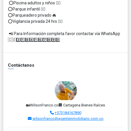
⭕Piscina adultos y niños 🏊‍♂️
⭕Parque infantil 🤸‍♀️
⭕Parqueadero privado 🚘
⭕Vigilancia privada 24 hrs 👮‍♂️
📲 Para Información completa favor contactar vía WhatsApp
🇨🇴3️⃣1️⃣8️⃣4️⃣1️⃣6️⃣7️⃣8️⃣9️⃣0️⃣
Contáctanos
🏡WilsonFranco.co🏢 Cartagena Bienes Raíces
+573184167890
wilsonfranco@agenteinmobiliario.com.co