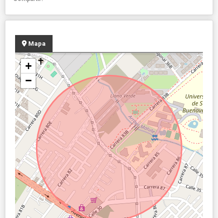
Mapa
+
−