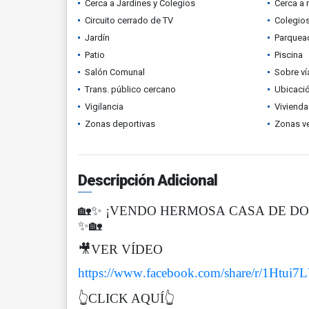
Cerca a Jardines y Colegios
Cerca a 
Circuito cerrado de TV
Colegios
Jardín
Parquead
Patio
Piscina
Salón Comunal
Sobre ví
Trans. público cercano
Ubicació
Vigilancia
Vivienda
Zonas deportivas
Zonas v
Descripción Adicional
🏡✨ ¡VENDO HERMOSA CASA DE DO
✨🏡
🎥VER VÍDEO
https://www.facebook.com/share/r/1Htui7
👆CLICK AQUÍ👆