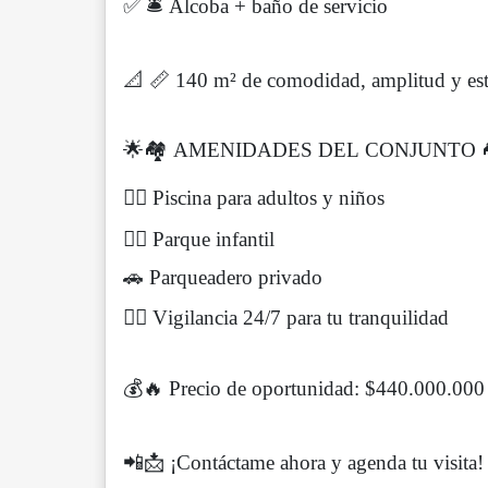
✅ 🛎️ Alcoba + baño de servicio
📐 📏 140 m² de comodidad, amplitud y est
🌟🏘️ AMENIDADES DEL CONJUNTO 
🏊‍♂️ Piscina para adultos y niños
🤸‍♀️ Parque infantil
🚗 Parqueadero privado
👮‍♂️ Vigilancia 24/7 para tu tranquilidad
💰🔥 Precio de oportunidad: $440.000.000
📲📩 ¡Contáctame ahora y agenda tu visita!