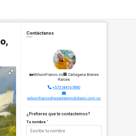
Contáctanos
o,
🏡WilsonFranco.co🏢 Cartagena Bienes
Raíces
+573184167890
wilsonfranco@agenteinmobiliario.com.co
¿Prefieres que te contactemos?
*
Tu nombre