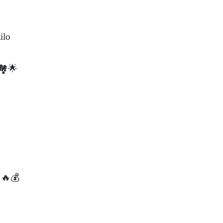
ilo
️🌟
 🔥💰