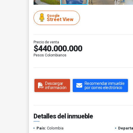
Google
Street View
Precio de venta
$440.000.000
Pesos Colombianos
Descargar
Recomendar inmueble
información
por correo electrónico
Detalles del inmueble
País:
Colombia
Depart