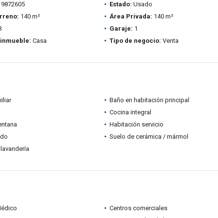
9872605
Estado:
Usado
rreno:
140 m²
Área Privada:
140 m²
3
Garaje:
1
 inmueble:
Casa
Tipo de negocio:
Venta
iliar
Baño en habitación principal
Cocina integral
entana
Habitación servicio
ado
Suelo de cerámica / mármol
lavandería
Médico
Centros comerciales