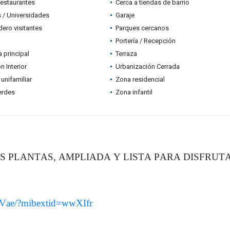
restaurantes
Cerca a tiendas de barrio
 / Universidades
Garaje
ero visitantes
Parques cercanos
Portería / Recepción
a principal
Terraza
n Interior
Urbanización Cerrada
 unifamiliar
Zona residencial
erdes
Zona infantil
S PLANTAS, AMPLIADA Y LISTA PARA DISFRUT
LVae/?mibextid=wwXIfr