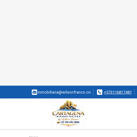
inmobiliaria@wilsonfranco.co
+573116817481