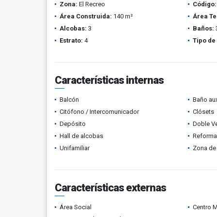
Zona:
El Recreo
Código:
Área Construida:
140 m²
Área Te
Alcobas:
3
Baños:
Estrato:
4
Tipo de
Características internas
Balcón
Baño aux
Citófono / Intercomunicador
Clósets
Depósito
Doble V
Hall de alcobas
Reform
Unifamiliar
Zona de 
Características externas
Área Social
Centro 