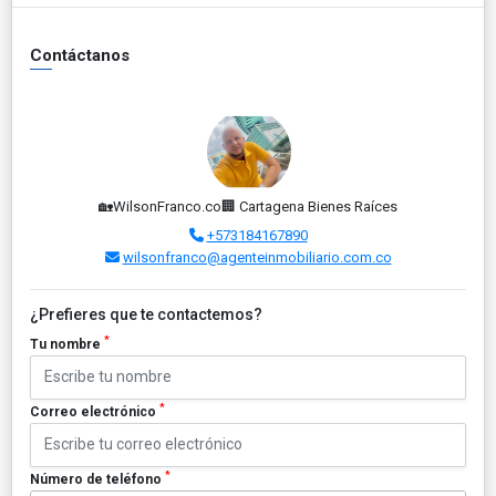
Contáctanos
🏡WilsonFranco.co🏢 Cartagena Bienes Raíces
+573184167890
wilsonfranco@agenteinmobiliario.com.co
¿Prefieres que te contactemos?
*
Tu nombre
*
Correo electrónico
*
Número de teléfono