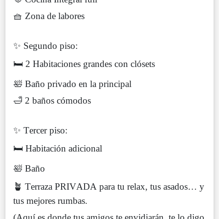
🧺 Zona de labores
✨ Segundo piso:
🛏️ 2 Habitaciones grandes con clósets
🛀 Baño privado en la principal
🛁 2 baños cómodos
✨ Tercer piso:
🛏️ Habitación adicional
🛀 Baño
🪴 Terraza PRIVADA para tu relax, tus asados… y
tus mejores rumbas.
(Aquí es donde tus amigos te envidiarán, te lo digo