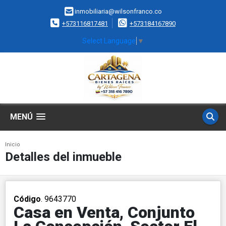
inmobiliaria@wilsonfranco.co
+573116817481
+573184167890
Select Language
▼
MENÚ
Inicio
Detalles del inmueble
Código
. 9643770
Casa en Venta, Conjunto