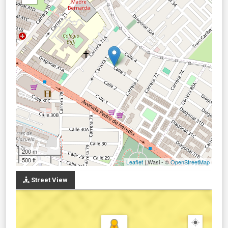
200 m
500 ft
Leaflet
| Wasi - ©
OpenStreetMap
Street View