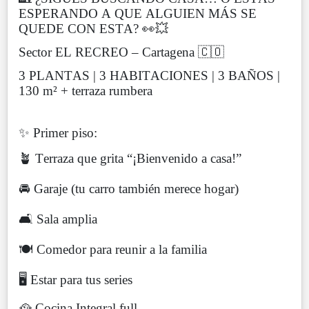
ESPERANDO A QUE ALGUIEN MÁS SE
QUEDE CON ESTA? 👀💥
Sector EL RECREO – Cartagena 🇨🇴
3 PLANTAS | 3 HABITACIONES | 3 BAÑOS |
130 m² + terraza rumbera
✨ Primer piso:
🪴 Terraza que grita “¡Bienvenido a casa!”
🚘 Garaje (tu carro también merece hogar)
🛋️ Sala amplia
🍽️ Comedor para reunir a la familia
🖥️ Estar para tus series
🥘 Cocina Integral full