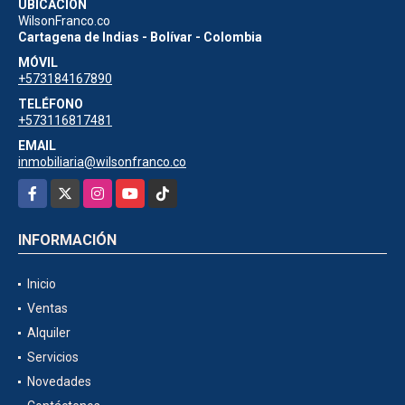
UBICACIÓN
WilsonFranco.co
Cartagena de Indias - Bolívar - Colombia
MÓVIL
+573184167890
TELÉFONO
+573116817481
EMAIL
inmobiliaria@wilsonfranco.co
Facebook
X
Instagram
YouTube
TikTok
INFORMACIÓN
Inicio
Ventas
Alquiler
Servicios
Novedades