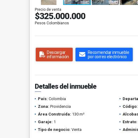
Precio de venta
$325.000.000
Pesos Colombianos
Descargar
Recomendar inmueble
información
por correo electrónico
Detalles del inmueble
País:
Colombia
Depart
Zona:
Providencia
Código:
Área Construida:
130 m²
Alcobas
Garaje:
1
Estrato:
Tipo de negocio:
Venta
Adminis