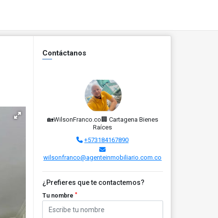
Contáctanos
🏡WilsonFranco.co🏢 Cartagena Bienes
Raíces
+573184167890
wilsonfranco@agenteinmobiliario.com.co
¿Prefieres que te contactemos?
*
Tu nombre