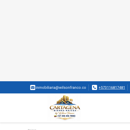
inmobiliaria@wilsonfranco.co
+573116817481