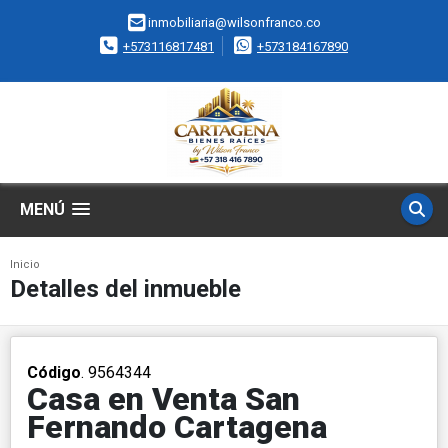
inmobiliaria@wilsonfranco.co
+573116817481
+573184167890
MENÚ
Inicio
Detalles del inmueble
Código
. 9564344
Casa en Venta San
Fernando Cartagena