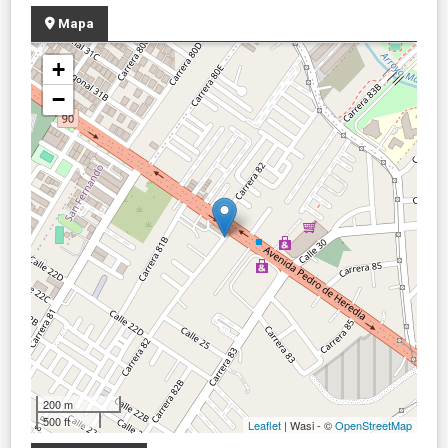
Mapa
+
−
200 m
500 ft
Leaflet
| Wasi - ©
OpenStreetMap