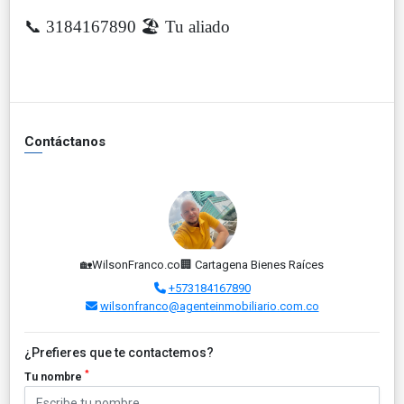
📞 3184167890
🏖️ Tu aliado
Contáctanos
🏡WilsonFranco.co🏢 Cartagena Bienes Raíces
+573184167890
wilsonfranco@agenteinmobiliario.com.co
¿Prefieres que te contactemos?
*
Tu nombre