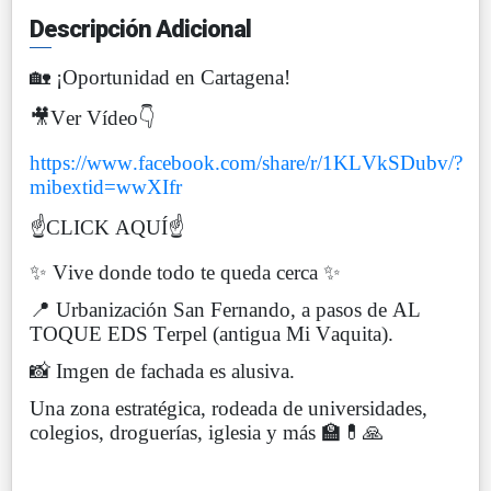
Descripción Adicional
🏡 ¡Oportunidad en Cartagena!
🎥Ver Vídeo👇
https://www.facebook.com/share/r/1KLVkSDubv/?
mibextid=wwXIfr
☝️CLICK AQUÍ☝️
✨ Vive donde todo te queda cerca ✨
📍 Urbanización San Fernando, a pasos de AL
TOQUE EDS Terpel (antigua Mi Vaquita).
📸 Imgen de fachada es alusiva.
Una zona estratégica, rodeada de universidades,
colegios, droguerías, iglesia y más 🏫💊🙏