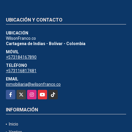
UBICACIÓN Y CONTACTO
UBICACIÓN
WilsonFranco.co
Cartagena de Indias - Bolívar - Colombia
MÓVIL
+573184167890
TELÉFONO
+573116817481
EMAIL
inmobiliaria@wilsonfranco.co
Facebook
X
Instagram
YouTube
TikTok
INFORMACIÓN
Inicio
Ventas