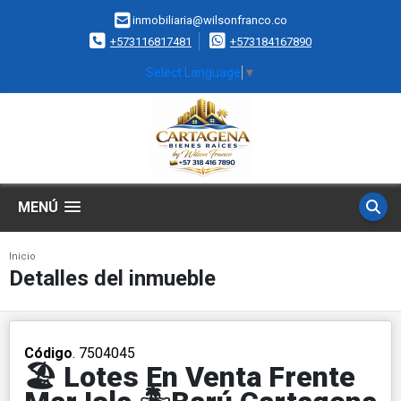
inmobiliaria@wilsonfranco.co
+573116817481
+573184167890
Select Language
▼
MENÚ
Inicio
Detalles del inmueble
Código
. 7504045
🏖️ Lotes En Venta Frente