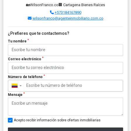
🏡WilsonFranco.co🏢 Cartagena Bienes Raíces
+573184167890
wilsonfranco@agenteinmobiliario.com.co
¿Prefieres que te contactemos?
*
Tu nombre
*
Correo electrónico
*
Número de teléfono
▼
*
Mensaje
Acepto recibir información sobre ofertas inmobiliarias