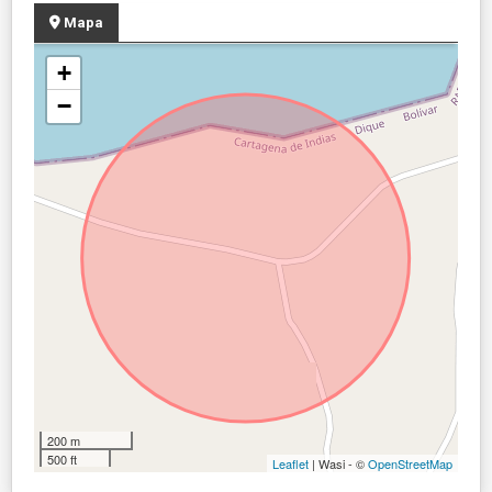
Mapa
+
−
200 m
500 ft
Leaflet
| Wasi - ©
OpenStreetMap