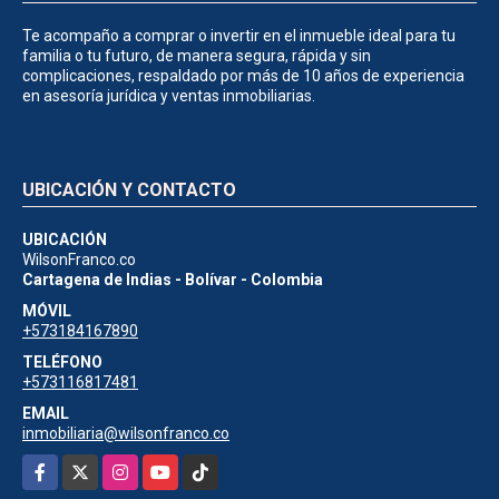
Te acompaño a comprar o invertir en el inmueble ideal para tu
familia o tu futuro, de manera segura, rápida y sin
complicaciones, respaldado por más de 10 años de experiencia
en asesoría jurídica y ventas inmobiliarias.
UBICACIÓN Y CONTACTO
UBICACIÓN
WilsonFranco.co
Cartagena de Indias - Bolívar - Colombia
MÓVIL
+573184167890
TELÉFONO
+573116817481
EMAIL
inmobiliaria@wilsonfranco.co
Facebook
X
Instagram
YouTube
TikTok