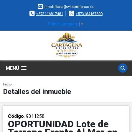
inmobiliaria@wilsonfranco.co
+573116817481
+573184167890
Select Language
▼
MENÚ
Inicio
Detalles del inmueble
Código
. 9311258
OPORTUNIDAD Lote de