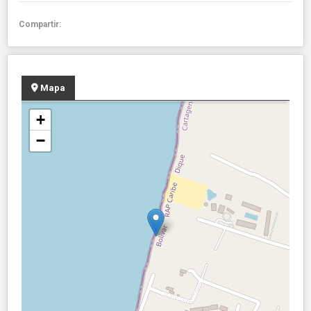
Compartir:
Mapa
+
−