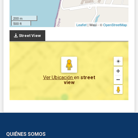
200 m
500 ft
Leaflet
| Wasi - ©
OpenStreetMap
Street View
Ver Ubicación
en
street
view
QUIÉNES SOMOS