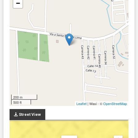
−
200 m
500 ft
Leaflet
| Wasi - ©
OpenStreetMap
Street View