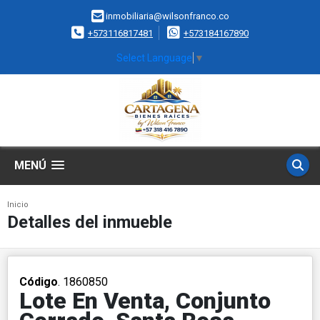
inmobiliaria@wilsonfranco.co
+573116817481
+573184167890
Select Language
▼
MENÚ
Inicio
Detalles del inmueble
Código
. 1860850
Lote En Venta, Conjunto