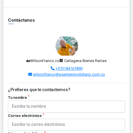
Contáctanos
🏡WilsonFranco.co🏢 Cartagena Bienes Raíces
+573184167890
wilsonfranco@agenteinmobiliario.com.co
¿Prefieres que te contactemos?
*
Tu nombre
*
Correo electrónico
*