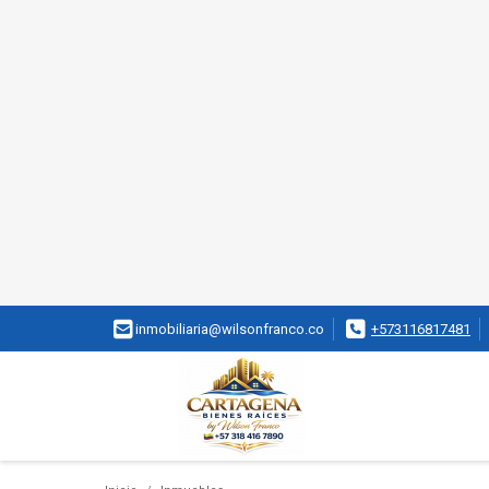
inmobiliaria@wilsonfranco.co
+573116817481