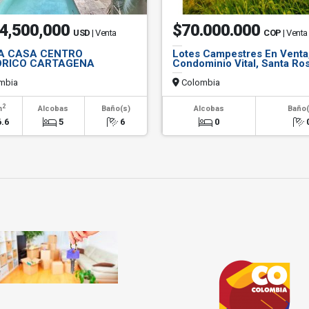
4,500,000
$70.000.000
USD
| Venta
COP
| Venta
A CASA CENTRO
Lotes Campestres En Venta
ORICO CARTAGENA
Condominio Vital, Santa Ro
mbia
Colombia
2
m
Alcobas
Baño(s)
Alcobas
Baño(
.6
5
6
0