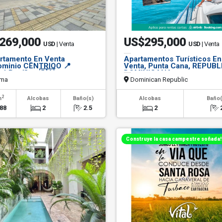
269,000
US$295,000
USD
| Venta
USD
| Venta
rtamento En Venta
Apartamentos Turísticos En
minio CËNTRIQO 📍
Venta, Punta Cana, REPUB
á Pacífico 🇵🇦
DOMINICANA
ma
Dominican Republic
2
m
Alcobas
Baño(s)
Alcobas
Baño(
88
2
2.5
2
Construye la casa campestre soñada!!