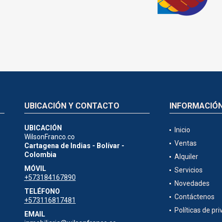
UBICACIÓN Y CONTACTO
INFORMACIÓ
UBICACIÓN
Inicio
WilsonFranco.co
Ventas
Cartagena de Indias - Bolívar -
Colombia
Alquiler
MÓVIL
Servicios
+573184167890
Novedades
TELÉFONO
Contáctenos
+573116817481
Políticas de pr
EMAIL