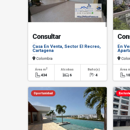
Consultar
Con
Casa En Venta, Sector El Recreo,
En Ve
Cartagena
Apart
vista 
Colombia
Colo
2
Área m
Alcobas
Baño(s)
Área 
434
6
4
1
Oportunidad
Exclusi