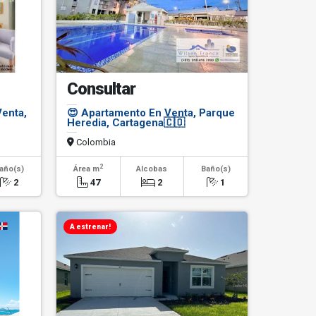
Consultar
enta,
😍 Apartamento En Venta, Parque
Heredia, Cartagena🇨🇴
Colombia
2
año(s)
Área m
Alcobas
Baño(s)
2
47
2
1
A estrenar!