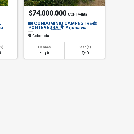
$74.000.000
COP
| Venta
,
🏡 CONDOMINIO CAMPESTRE🎋
sa
PONTEVEDRA 🌳 Arjona vía
Cartagena 🇨🇴
Colombia
s)
Alcobas
Baño(s)
0
0
0