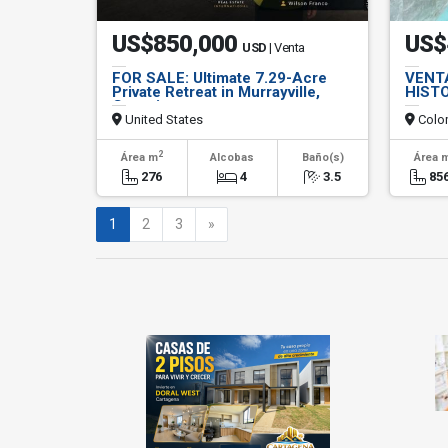
US$850,000
US$
USD
| Venta
FOR SALE: Ultimate 7.29-Acre
VENT
Private Retreat in Murrayville,
HIST
Georgia
United States
Colo
2
Área m
Alcobas
Baño(s)
Área 
276
4
3.5
856
Siguiente
1
2
3
»