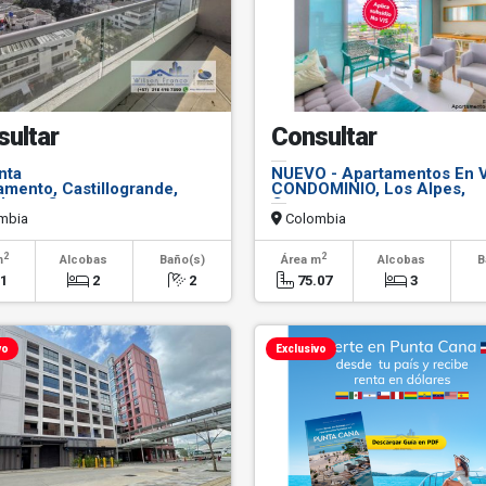
sultar
Consultar
nta
NUEVO - Apartamentos En V
amento, Castillogrande,
CONDOMINIO, Los Alpes,
al mar, Cartagena
Cartagena
mbia
Colombia
2
2
m
Alcobas
Baño(s)
Área m
Alcobas
B
01
2
2
75.07
3
vo
Exclusivo