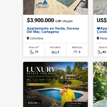
$3.900.000
US$
COP
| Alquiler
Apartamento en Venta, Serena
❤️Apa
Del Mar, Cartagena
Condo
Panam
Colombia
Pana
2
Área m
Alcobas
Baño(s)
Área 
77
2
3
83.