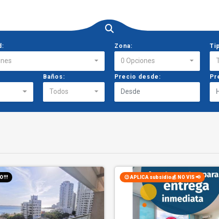
d:
Zona:
Ti
ones
0 Opciones
Baños:
Precio desde:
Pr
Todos
!!!
😉 APLICA subsidio💰 NO VIS 📢