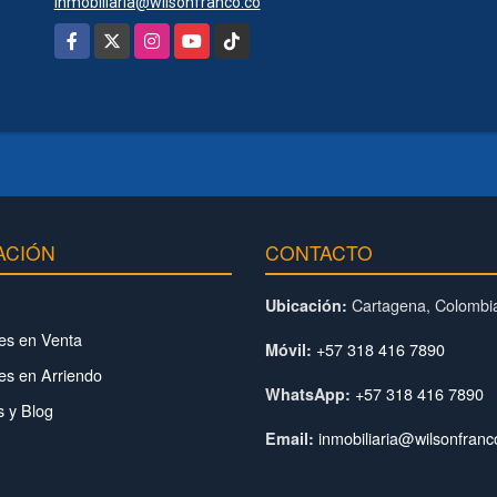
inmobiliaria@wilsonfranco.co
Facebook
X
Instagram
YouTube
TikTok
ACIÓN
CONTACTO
Cartagena, Colombi
Ubicación:
es en Venta
+57 318 416 7890
Móvil:
es en Arriendo
+57 318 416 7890
WhatsApp:
 y Blog
inmobiliaria@wilsonfranc
Email: