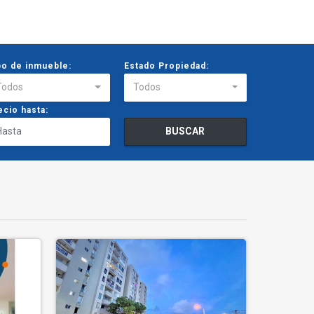
po de inmueble:
Estado Propiedad:
Todos
Todos
ecio hasta:
BUSCAR