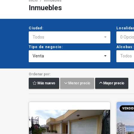
Inicio
Inmuebles
Inmuebles
Ciudad:
Localida
Todos
0 Opci
Tipo de negocio:
Alcobas:
Venta
Todos
Ordenar por:
Más nuevo
Menor precio
Mayor precio
VENDIDO