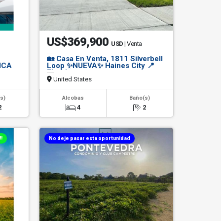
US$369,900
USD
| Venta
🏡 Casa En Venta, 1811 Silverbell
LICA
Loop ✨NUEVA✨ Haines City 📍
Florida
United States
s)
Alcobas
Baño(s)
2
4
2
!
No deje pasar esta oportunidad