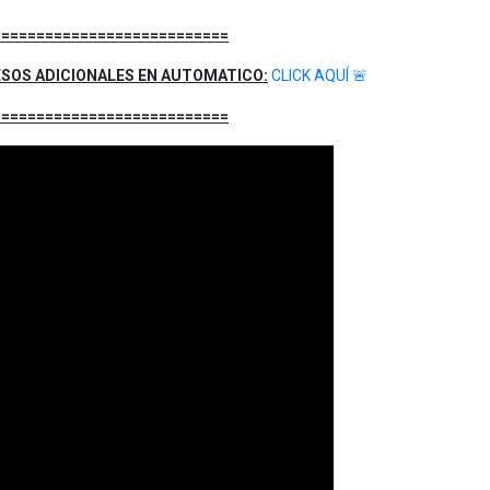
===========================
ESOS ADICIONALES EN AUTOMATICO:
CLICK AQUÍ
🚨
===========================