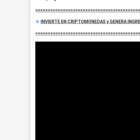
=========================================
🚨
INVIERTE EN CRIPTOMONEDAS y GENERA INGR
=========================================