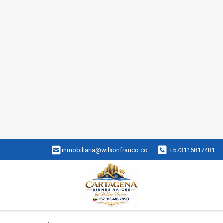
inmobiliaria@wilsonfranco.co
+573116817481