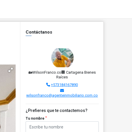
Contáctanos
🏡WilsonFranco.co🏢 Cartagena Bienes
Raíces
+573184167890
wilsonfranco@agenteinmobiliario.com.co
¿Prefieres que te contactemos?
*
Tu nombre