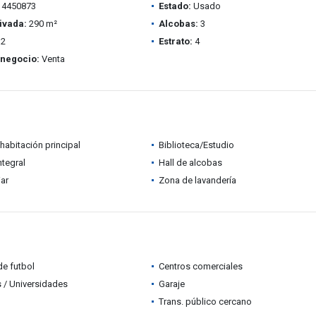
4450873
Estado:
Usado
ivada:
290 m²
Alcobas:
3
2
Estrato:
4
 negocio:
Venta
habitación principal
Biblioteca/Estudio
ntegral
Hall de alcobas
iar
Zona de lavandería
e futbol
Centros comerciales
 / Universidades
Garaje
Trans. público cercano