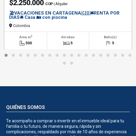
$2.250.000
COP
| Alquiler
🏖️VACACIONES EN CARTAGENA🇨🇴🛎️RENTA POR
DIAS🛎️ Casa 🏡 con piscina
Colombia
2
Área m
Alcobas
Baño(s)
500
5
5
QUIÉNES SOMOS
Te acompaño a comprar o invertir en el inmueble ideal para tu
familia o tu futuro, de manera segura, rápida y sin
complicaciones, respaldado por más de 10 años de experiencia