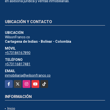
en asesoría jurídica y ventas inmobiliarias.
UBICACIÓN Y CONTACTO
UBICACIÓN
WilsonFranco.co
Cartagena de Indias - Bolívar - Colombia
MÓVIL
+573184167890
TELÉFONO
+573116817481
EMAIL
inmobiliaria@wilsonfranco.co
Facebook
X
Instagram
YouTube
TikTok
INFORMACIÓN
Inicio