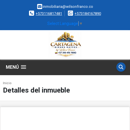
inmobiliaria@wilsonfranco.co
+573116817481
+573184167890
Select Language
▼
MENÚ
Inicio
Detalles del inmueble