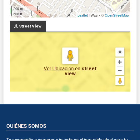
200 m
500 ft
Leaflet
| Wasi - ©
OpenStreetMap
Street View
Ver Ubicación
en
street
view
QUIÉNES SOMOS
Te acompaño a comprar o invertir en el inmueble ideal para tu