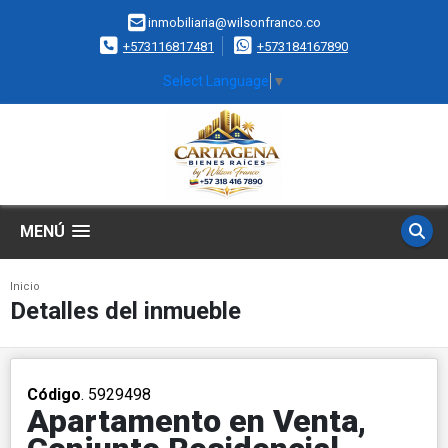
inmobiliaria@wilsonfranco.co
+573116817481
+573184167890
Select Language
▼
MENÚ
Inicio
Detalles del inmueble
Código
. 5929498
Apartamento en Venta,