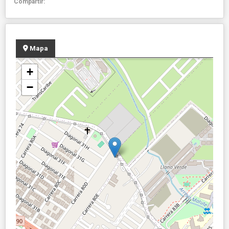
Compartir:
Mapa
+
−