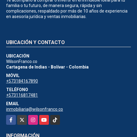
familia o tu futuro, de manera segura, rápida y sin
complicaciones, respaldado por más de 10 años de experiencia
en asesoría jurídica y ventas inmobiliarias.
UBICACIÓN Y CONTACTO
UBICACIÓN
WilsonFranco.co
Cartagena de Indias - Bolívar - Colombia
MÓVIL
+573184167890
TELÉFONO
+573116817481
EMAIL
inmobiliaria@wilsonfranco.co
Facebook
X
Instagram
YouTube
TikTok
INFORMACIÓN