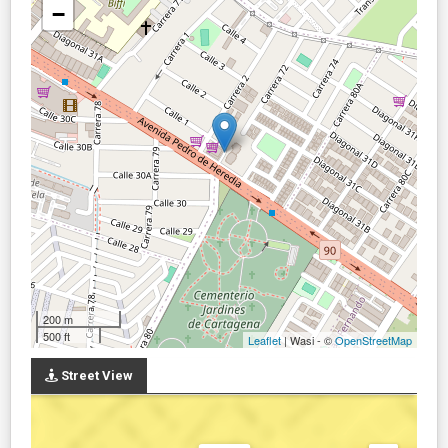
−
200 m
500 ft
Leaflet
| Wasi - ©
OpenStreetMap
Street View