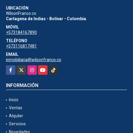
UBICACIÓN
WilsonFranco.co
Cartagena de Indias - Bolívar - Colombia
MÓVIL
+573184167890
TELÉFONO
+573116817481
EMAIL
inmobiliaria@wilsonfranco.co
Facebook
X
Instagram
YouTube
TikTok
INFORMACIÓN
Inicio
Ventas
Alquiler
Servicios
Novedades