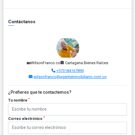
Contáctanos
🏡WilsonFranco.co🏢 Cartagena Bienes Raíces
+573184167890
wilsonfranco@agenteinmobiliario.com.co
¿Prefieres que te contactemos?
*
Tu nombre
*
Correo electrónico