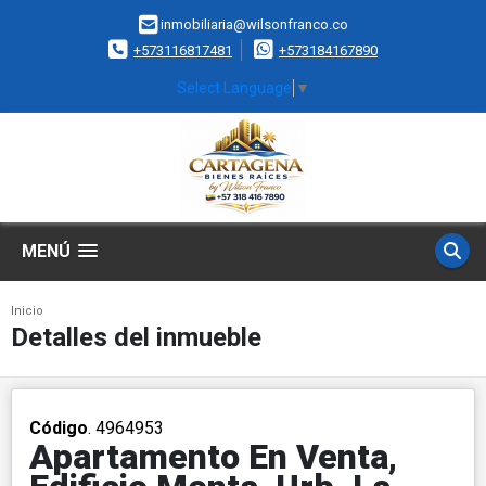
inmobiliaria@wilsonfranco.co
+573116817481
+573184167890
Select Language
▼
MENÚ
Inicio
Detalles del inmueble
Código
. 4964953
Apartamento En Venta,