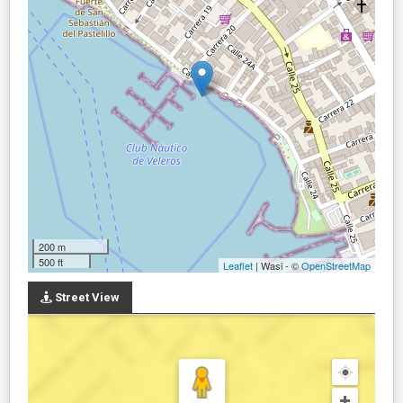
200 m
500 ft
Leaflet
| Wasi - ©
OpenStreetMap
Street View