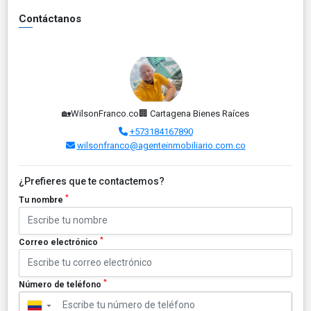
Contáctanos
🏡WilsonFranco.co🏢 Cartagena Bienes Raíces
+573184167890
wilsonfranco@agenteinmobiliario.com.co
¿Prefieres que te contactemos?
*
Tu nombre
*
Correo electrónico
*
Número de teléfono
▼