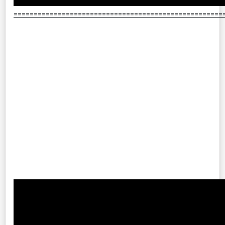
====================================================