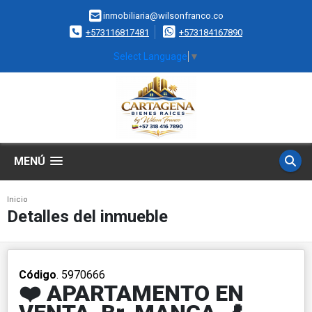
inmobiliaria@wilsonfranco.co
+573116817481
+573184167890
Select Language
▼
MENÚ
Inicio
Detalles del inmueble
Código
. 5970666
❤️ APARTAMENTO EN