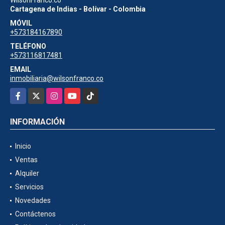
Cartagena de Indias - Bolívar - Colombia
MÓVIL
+573184167890
TELÉFONO
+573116817481
EMAIL
inmobiliaria@wilsonfranco.co
Facebook
X
Instagram
YouTube
TikTok
INFORMACIÓN
Inicio
Ventas
Alquiler
Servicios
Novedades
Contáctenos