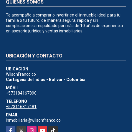
QUIÉNES SOMOS
Te acompaño a comprar o invertir en el inmueble ideal para tu
familia o tu futuro, de manera segura, rápida y sin
complicaciones, respaldado por más de 10 años de experiencia
en asesoría jurídica y ventas inmobiliarias.
UBICACIÓN Y CONTACTO
UBICACIÓN
WilsonFranco.co
Cartagena de Indias - Bolívar - Colombia
MÓVIL
+573184167890
TELÉFONO
+573116817481
EMAIL
inmobiliaria@wilsonfranco.co
Facebook
X
Instagram
YouTube
TikTok