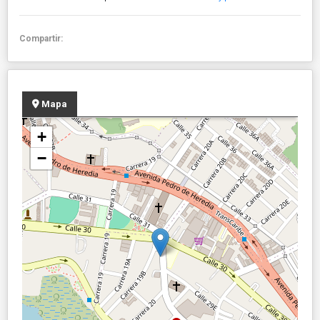
Compartir:
Mapa
+
−