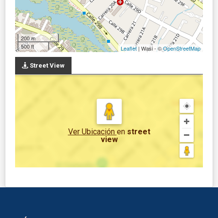
200 m
500 ft
Leaflet
| Wasi - ©
OpenStreetMap
Street View
Ver Ubicación
en
street
view