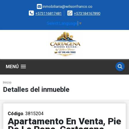
inmobiliaria@wilsonfranco.co
+573116817481
+573184167890
Select Language
▼
MENÚ
Inicio
Detalles del inmueble
Código
. 3815204
Apartamento En Venta, Pie