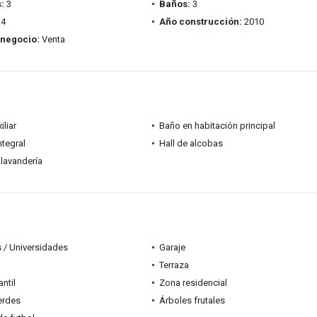
:
3
Baños:
3
4
Año construcción:
2010
 negocio:
Venta
iliar
Baño en habitación principal
ntegral
Hall de alcobas
lavandería
 / Universidades
Garaje
Terraza
ntil
Zona residencial
erdes
Árboles frutales