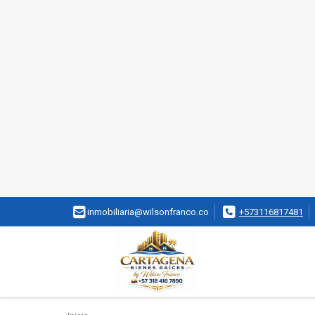
inmobiliaria@wilsonfranco.co
+573116817481