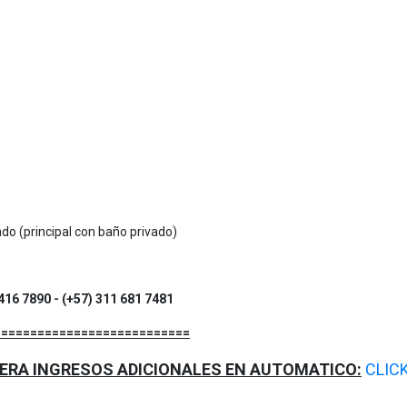
do (principal con baño privado)
 416 7890 - (+57) 311 681 7481
===========================
NERA INGRESOS ADICIONALES EN AUTOMATICO:
CLIC