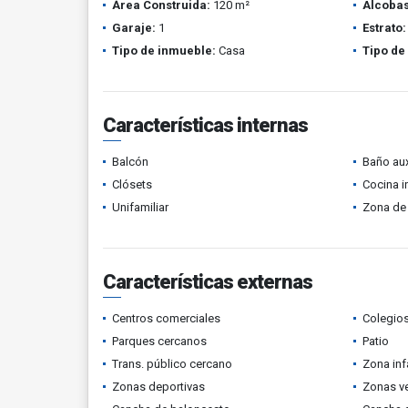
Área Construida:
120 m²
Alcobas
Garaje:
1
Estrato:
Tipo de inmueble:
Casa
Tipo de
Características internas
Balcón
Baño aux
Clósets
Cocina i
Unifamiliar
Zona de 
Características externas
Centros comerciales
Colegios
Parques cercanos
Patio
Trans. público cercano
Zona infa
Zonas deportivas
Zonas v