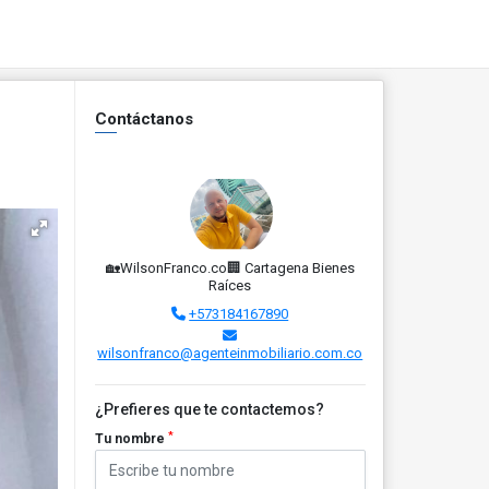
Contáctanos
🏡WilsonFranco.co🏢 Cartagena Bienes
Raíces
+573184167890
wilsonfranco@agenteinmobiliario.com.co
¿Prefieres que te contactemos?
*
Tu nombre