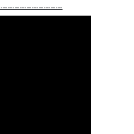
===========================