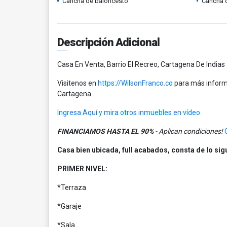
Cancha de baloncesto
Cancha d
Descripción Adicional
Casa En Venta, Barrio El Recreo, Cartagena De Indias
Visitenos en
https://WilsonFranco.co
para más informa
Cartagena.
Ingresa Aquí y mira otros inmuebles en vídeo
FINANCIAMOS HASTA EL 90%
- Aplican condiciones!
Casa bien ubicada, full acabados, consta de lo sig
PRIMER NIVEL:
*Terraza
*Garaje
*Sala