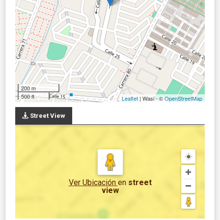
200 m
500 ft
Leaflet
| Wasi - ©
OpenStreetMap
Street View
Ver Ubicación
en
street
view