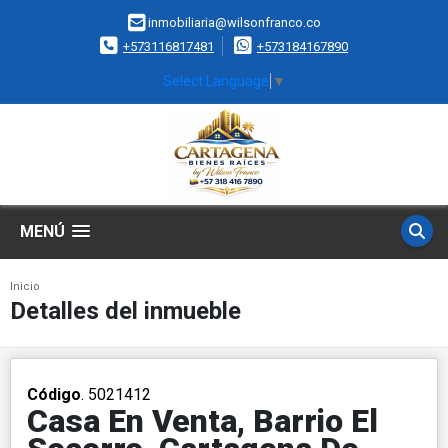
inmobiliaria@wilsonfranco.co
+573116817481
+573184167890
Select Language
▼
MENÚ
Inicio
Detalles del inmueble
Código
. 5021412
Casa En Venta, Barrio El