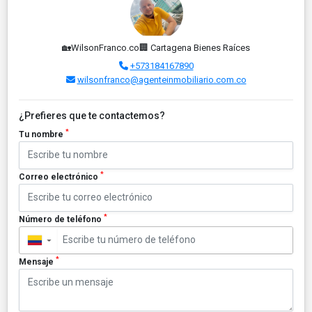
🏡WilsonFranco.co🏢 Cartagena Bienes Raíces
+573184167890
wilsonfranco@agenteinmobiliario.com.co
¿Prefieres que te contactemos?
*
Tu nombre
*
Correo electrónico
*
Número de teléfono
▼
*
Mensaje